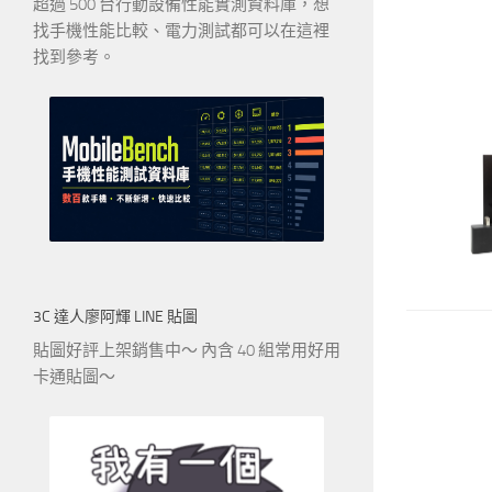
超過 500 台行動設備性能實測資料庫，想
找手機性能比較、電力測試都可以在這裡
找到參考。
3C 達人廖阿輝 LINE 貼圖
貼圖好評上架銷售中～ 內含 40 組常用好用
卡通貼圖～