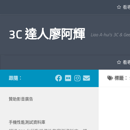
看
內文下方
3C 達人廖阿輝
Liao A-hui's 3C & Ge
看
跟隨：
標籤：
贊助影音廣告
手機性能測試資料庫