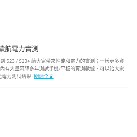
性能與續航電力實測
短時間借到 S23 / S23+ 給大家帶來性能和電力的實測；一樣更多資
cc/MxdjK 內有大量阿輝多年測試手機/平板的實測數據，可以給大家
性能電力測試結果...
閱讀全文