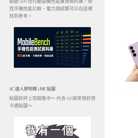
超過 500 台行動設備性能實測資料庫，想
找手機性能比較、電力測試都可以在這裡
找到參考。
3C 達人廖阿輝 LINE 貼圖
貼圖好評上架銷售中～ 內含 40 組常用好用
卡通貼圖～