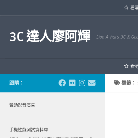
看
內文下方
3C 達人廖阿輝
Liao A-hui's 3C & Ge
看
跟隨：
標籤：
贊助影音廣告
手機性能測試資料庫