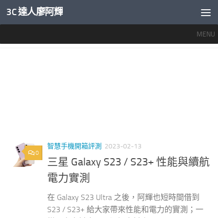
3C 達人廖阿輝
內文下方
MENU
標籤：
S23 災情
智慧手機開箱評測
2023-02-13
0
三星 Galaxy S23 / S23+ 性能與續航
電力實測
在 Galaxy S23 Ultra 之後，阿輝也短時間借到
S23 / S23+ 給大家帶來性能和電力的實測；一