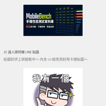
3C 達人廖阿輝 LINE 貼圖
貼圖好評上架銷售中～ 內含 40 組常用好用卡通貼圖～