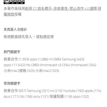
章
本著作係採用
創用 CC 姓名標示-非商業性-禁止改作 4.0 國際 授
權條款
授權.
本頁面人次統計
檢視數據請先登入，或點選
這裡
熱門關鍵字
商業合作
(1,353)
oppo
(1,086)
mi
(580)
Samsung
(463)
oppo r11
(452)
htc
(380)
chromecast v3
(334)
chromecast
(334)
小米max2規格
(325)
小米max2
(325)
常用關鍵字
商業合作
(657)
Samsung
(321)
mi
(215)
Youtube
(192)
apple
(174)
asus
(171)
htc
(156)
sony
(131)
保護殼膜
(116)
oppo
(102)