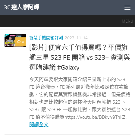
3C 達人廖阿輝
內文下方
MENU
標籤：
S23+災情
智慧手機開箱評測
2023-11-14
0
[影片] 便宜六千值得買嗎？平價旗
艦三星 S23 FE 開箱 vs S23+ 實測與
選購建議 #Galaxy
今天阿輝要跟大家開箱介紹三星新上市的 S23
FE 這台機器，FE 系列最近幾年比較定位在次旗
艦，它的配置其實跟旗艦機非常接近，但是價格
相對也是比較超值的選擇今天阿輝就把 S23 、
S23+ 跟 S23 FE 一起做比對，跟大家說這台 S23
FE 值不值得購買https://youtu.be/BDkv49ThKZ...
閱讀全文