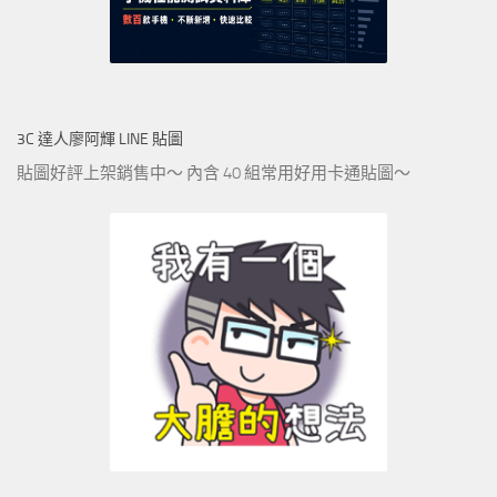
3C 達人廖阿輝 LINE 貼圖
貼圖好評上架銷售中～ 內含 40 組常用好用卡通貼圖～