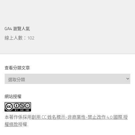
GA4 瀏覽人氣
線上人數：102
查看分類文章
查
看
分
網站授權
類
文
章
本著作係採用
創用 CC 姓名標示-非商業性-禁止改作 4.0 國際 授
權條款
授權.