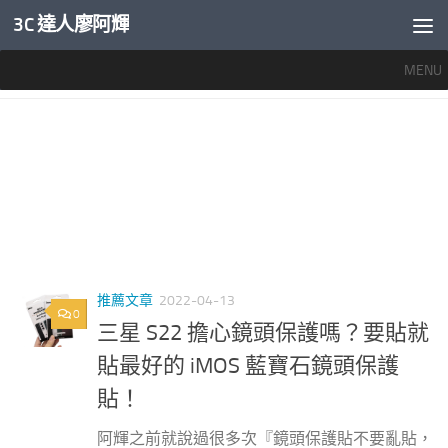
3C 達人廖阿輝
內文下方
MENU
標籤：
S22 ULTRA鏡頭保護貼需要嗎
推薦文章
2022-04-13
0
三星 S22 擔心鏡頭保護嗎？要貼就
貼最好的 iMOS 藍寶石鏡頭保護
貼！
阿輝之前就說過很多次『鏡頭保護貼不要亂貼，