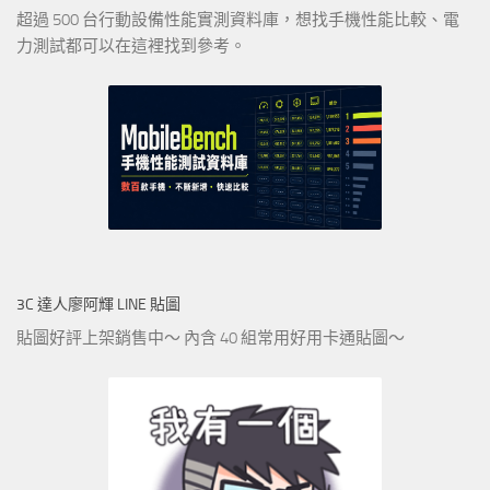
超過 500 台行動設備性能實測資料庫，想找手機性能比較、電
力測試都可以在這裡找到參考。
3C 達人廖阿輝 LINE 貼圖
貼圖好評上架銷售中～ 內含 40 組常用好用卡通貼圖～