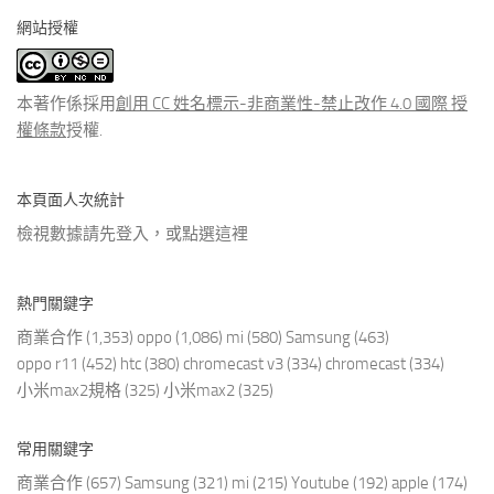
分
網站授權
類
文
章
本著作係採用
創用 CC 姓名標示-非商業性-禁止改作 4.0 國際 授
權條款
授權.
本頁面人次統計
檢視數據請先登入，或點選
這裡
熱門關鍵字
商業合作
(1,353)
oppo
(1,086)
mi
(580)
Samsung
(463)
oppo r11
(452)
htc
(380)
chromecast v3
(334)
chromecast
(334)
小米max2規格
(325)
小米max2
(325)
常用關鍵字
商業合作
(657)
Samsung
(321)
mi
(215)
Youtube
(192)
apple
(174)