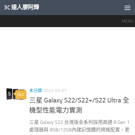
3C 達人廖阿輝
內文下方
MENU
標籤：
S22電池
未分類
2022-03-07
5
三星 Galaxy S22/S22+/S22 Ultra 全
機型性能電力實測
三星 Galaxy S22 台灣版全系列採用高通 8 Gen 1
處理器與 8GB/12GB內建記憶體的規格配置，更