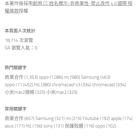
本著作係採用
創用 CC 姓名標示-非商業性-禁止改作 4.0 國際 授
權條款
授權.
本頁面人次統計
18,714 次瀏覽
GA 瀏覽人氣：0
熱門關鍵字
商業合作
(1,353)
oppo
(1,086)
mi
(580)
Samsung
(463)
oppo r11
(452)
htc
(380)
chromecast v3
(334)
chromecast
(334)
小米max2規格
(325)
小米max2
(325)
常用關鍵字
商業合作
(657)
Samsung
(321)
mi
(215)
Youtube
(192)
apple
(174)
asus
(171)
htc
(156)
sony
(131)
保護殼膜
(116)
oppo
(102)