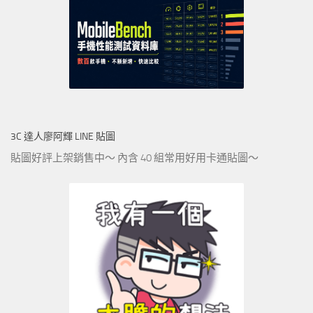
3C 達人廖阿輝 LINE 貼圖
貼圖好評上架銷售中～ 內含 40 組常用好用卡通貼圖～