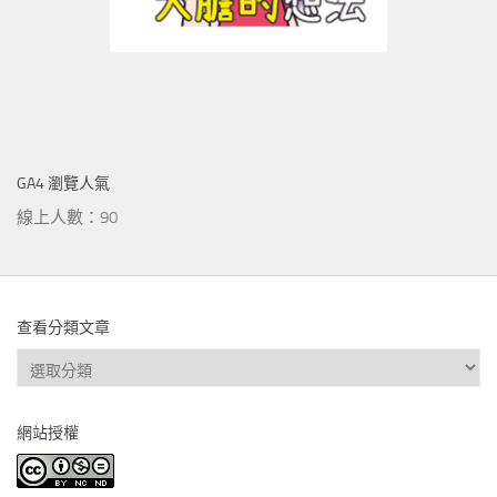
GA4 瀏覽人氣
線上人數：90
查看分類文章
查
看
分
網站授權
類
文
章