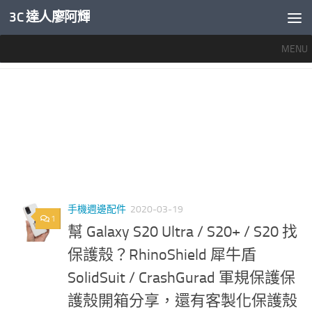
3C 達人廖阿輝
內文下方
MENU
標籤：
S20 手機殼 推薦
手機週邊配件
2020-03-19
1
幫 Galaxy S20 Ultra / S20+ / S20 找
保護殼？RhinoShield 犀牛盾
SolidSuit / CrashGurad 軍規保護保
護殼開箱分享，還有客製化保護殼