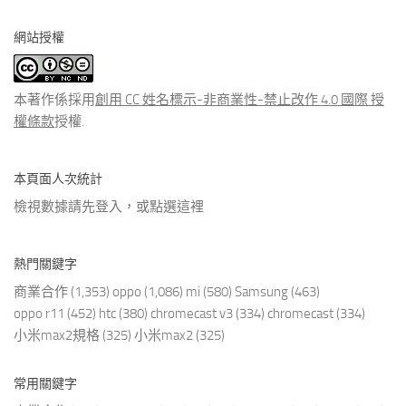
分
網站授權
類
文
章
本著作係採用
創用 CC 姓名標示-非商業性-禁止改作 4.0 國際 授
權條款
授權.
本頁面人次統計
檢視數據請先登入，或點選
這裡
熱門關鍵字
商業合作
(1,353)
oppo
(1,086)
mi
(580)
Samsung
(463)
oppo r11
(452)
htc
(380)
chromecast v3
(334)
chromecast
(334)
小米max2規格
(325)
小米max2
(325)
常用關鍵字