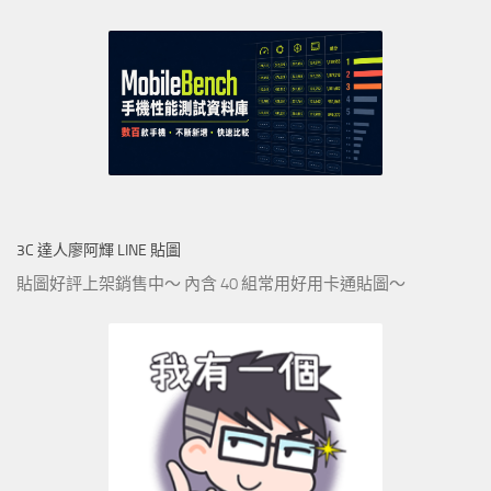
3C 達人廖阿輝 LINE 貼圖
貼圖好評上架銷售中～ 內含 40 組常用好用卡通貼圖～