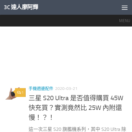
3C 達人廖阿輝
內文下方
MENU
標籤：
S20快充
手機週邊配件
2020-03-21
1
三星 S20 Ultra 是否值得購買 45W
快充買？實測竟然比 25W 內附還
慢！？！
這一次三星 S20 旗艦機系列，其中 S20 Ultra 除