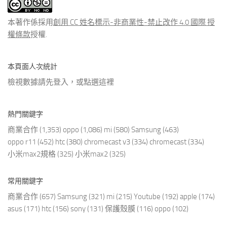
文
章
本著作係採用
創用 CC 姓名標示-非商業性-禁止改作 4.0 國際 授
權條款
授權.
本頁面人次統計
檢視數據請先登入，或點選
這裡
熱門關鍵字
商業合作
(1,353)
oppo
(1,086)
mi
(580)
Samsung
(463)
oppo r11
(452)
htc
(380)
chromecast v3
(334)
chromecast
(334)
小米max2規格
(325)
小米max2
(325)
常用關鍵字
商業合作
(657)
Samsung
(321)
mi
(215)
Youtube
(192)
apple
(174)
asus
(171)
htc
(156)
sony
(131)
保護殼膜
(116)
oppo
(102)