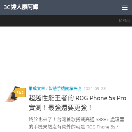
3C 達人廖阿輝
內文下方
MENU
標籤：
ROG PHONE 5S評價
推薦文章
/
智慧手機開箱評測
2021-09-28
0
超越性能王者的 ROG Phone 5s Pro
實測！最強還要更強！
終於也來了！台灣首款搭載高通 S888+ 處理器
的手機果然沒有意外的就是 ROG Phone 5s /