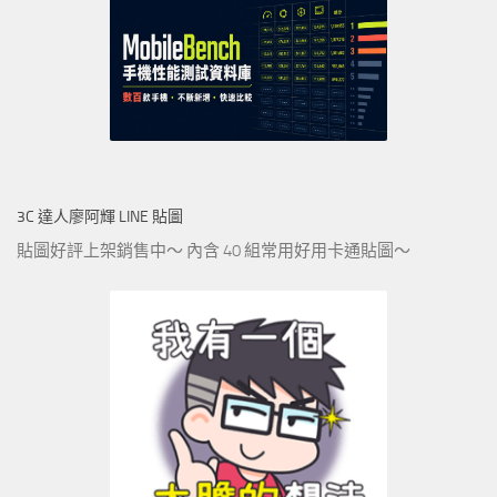
3C 達人廖阿輝 LINE 貼圖
貼圖好評上架銷售中～ 內含 40 組常用好用卡通貼圖～