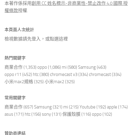
本著作係採用
創用 CC 姓名標示-非商業性-禁止改作 4.0 國際 授
權條款
授權.
本頁面人次統計
檢視數據請先登入，或點選
這裡
熱門關鍵字
商業合作
(1,353)
oppo
(1,086)
mi
(580)
Samsung
(463)
oppo r11
(452)
htc
(380)
chromecast v3
(334)
chromecast
(334)
小米max2規格
(325)
小米max2
(325)
常用關鍵字
商業合作
(657)
Samsung
(321)
mi
(215)
Youtube
(192)
apple
(174)
asus
(171)
htc
(156)
sony
(131)
保護殼膜
(116)
oppo
(102)
贊助商連結