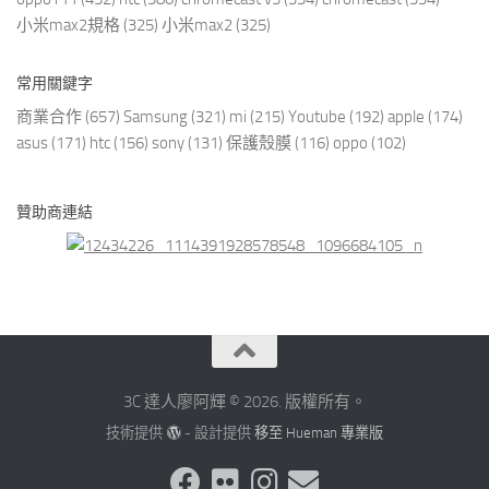
小米max2規格
(325)
小米max2
(325)
常用關鍵字
商業合作
(657)
Samsung
(321)
mi
(215)
Youtube
(192)
apple
(174)
asus
(171)
htc
(156)
sony
(131)
保護殼膜
(116)
oppo
(102)
贊助商連結
3C 達人廖阿輝 © 2026. 版權所有。
技術提供
- 設計提供
移至 Hueman 專業版