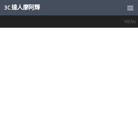
3C 達人廖阿輝
內文下方
MENU
標籤：
REDMI