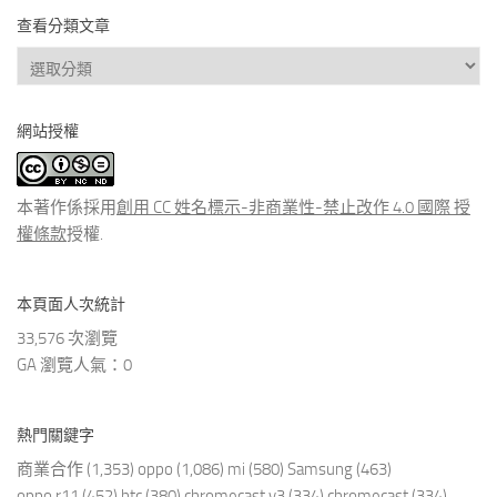
查看分類文章
查
看
分
網站授權
類
文
章
本著作係採用
創用 CC 姓名標示-非商業性-禁止改作 4.0 國際 授
權條款
授權.
本頁面人次統計
33,576 次瀏覽
GA 瀏覽人氣：0
熱門關鍵字
商業合作
(1,353)
oppo
(1,086)
mi
(580)
Samsung
(463)
oppo r11
(452)
htc
(380)
chromecast v3
(334)
chromecast
(334)