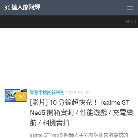
3C 達人廖阿輝
內文下方
MENU
標籤：
REALME NEO5
智慧手機開箱評測
2023-03-10
0
[影片] 10 分鐘超快充！ realme GT
Neo5 開箱實測 / 性能遊戲 / 充電續
航 / 相機實拍
ealme GT Neo 5 阿輝入手完整評測來啦最快的