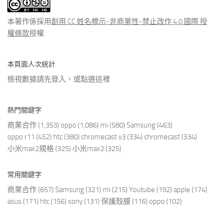
文
章
本著作係採用
創用 CC 姓名標示-非商業性-禁止改作 4.0 國際 授
權條款
授權.
本頁面人次統計
檢視數據請先登入，或點選
這裡
熱門關鍵字
商業合作
(1,353)
oppo
(1,086)
mi
(580)
Samsung
(463)
oppo r11
(452)
htc
(380)
chromecast v3
(334)
chromecast
(334)
小米max2規格
(325)
小米max2
(325)
常用關鍵字
商業合作
(657)
Samsung
(321)
mi
(215)
Youtube
(192)
apple
(174)
asus
(171)
htc
(156)
sony
(131)
保護殼膜
(116)
oppo
(102)