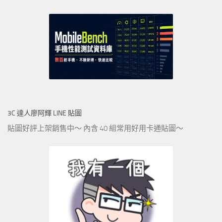
3C 達人廖阿輝 LINE 貼圖
貼圖好評上架銷售中～ 內含 40 組常用好用卡通貼圖～