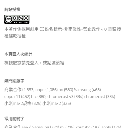
分
網站授權
類
文
章
本著作係採用
創用 CC 姓名標示-非商業性-禁止改作 4.0 國際 授
權條款
授權.
本頁面人次統計
檢視數據請先登入，或點選
這裡
熱門關鍵字
商業合作
(1,353)
oppo
(1,086)
mi
(580)
Samsung
(463)
oppo r11
(452)
htc
(380)
chromecast v3
(334)
chromecast
(334)
小米max2規格
(325)
小米max2
(325)
常用關鍵字
商業合作
(657)
Samsung
(321)
mi
(215)
Youtube
(192)
apple
(174)