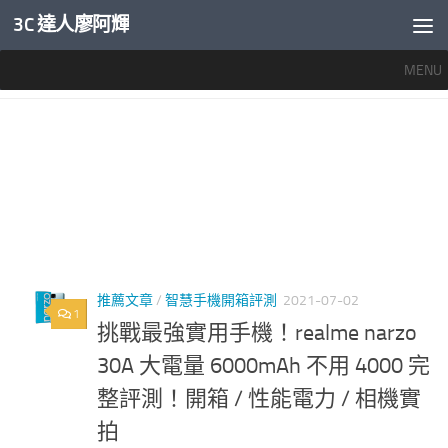
3C 達人廖阿輝
內文下方
MENU
標籤：
REALME NARZO 30A災情
推薦文章
/
智慧手機開箱評測
2021-07-02
1
挑戰最強實用手機！realme narzo
30A 大電量 6000mAh 不用 4000 完
整評測！開箱 / 性能電力 / 相機實
拍