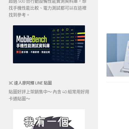
超過 500 台行動設備性能實測資料庫，想
找手機性能比較、電力測試都可以在這裡
找到參考。
3C 達人廖阿輝 LINE 貼圖
貼圖好評上架銷售中～ 內含 40 組常用好用
卡通貼圖～