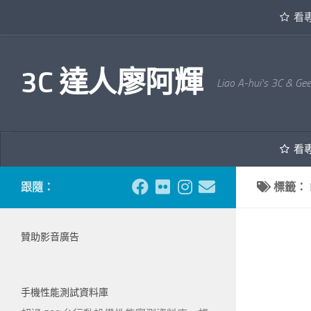
看
內文下方
3C 達人廖阿輝
Liao A-hui's 3C & Ge
看
跟隨：
標籤：
贊助影音廣告
手機性能測試資料庫