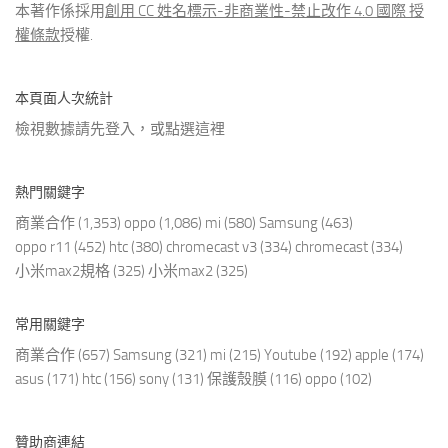
本著作係採用
創用 CC 姓名標示-非商業性-禁止改作 4.0 國際 授
權條款
授權.
本頁面人次統計
檢視數據請先登入，或點選
這裡
熱門關鍵字
商業合作
(1,353)
oppo
(1,086)
mi
(580)
Samsung
(463)
oppo r11
(452)
htc
(380)
chromecast v3
(334)
chromecast
(334)
小米max2規格
(325)
小米max2
(325)
常用關鍵字
商業合作
(657)
Samsung
(321)
mi
(215)
Youtube
(192)
apple
(174)
asus
(171)
htc
(156)
sony
(131)
保護殼膜
(116)
oppo
(102)
贊助商連結