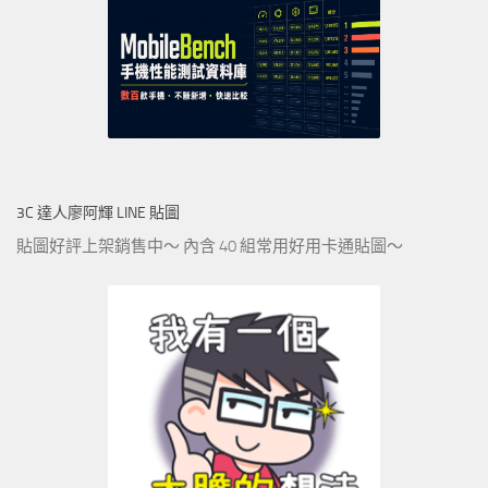
3C 達人廖阿輝 LINE 貼圖
貼圖好評上架銷售中～ 內含 40 組常用好用卡通貼圖～