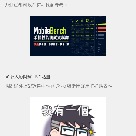
力測試都可以在這裡找到參考。
3C 達人廖阿輝 LINE 貼圖
貼圖好評上架銷售中～ 內含 40 組常用好用卡通貼圖～