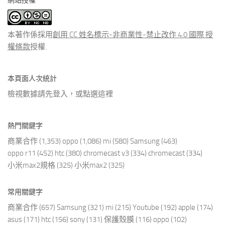
網站授權
類
文
章
本著作係採用
創用 CC 姓名標示-非商業性-禁止改作 4.0 國際 授
權條款
授權.
本頁面人次統計
檢視數據請先登入，或點選
這裡
熱門關鍵字
商業合作
(1,353)
oppo
(1,086)
mi
(580)
Samsung
(463)
oppo r11
(452)
htc
(380)
chromecast v3
(334)
chromecast
(334)
小米max2規格
(325)
小米max2
(325)
常用關鍵字
商業合作
(657)
Samsung
(321)
mi
(215)
Youtube
(192)
apple
(174)
asus
(171)
htc
(156)
sony
(131)
保護殼膜
(116)
oppo
(102)