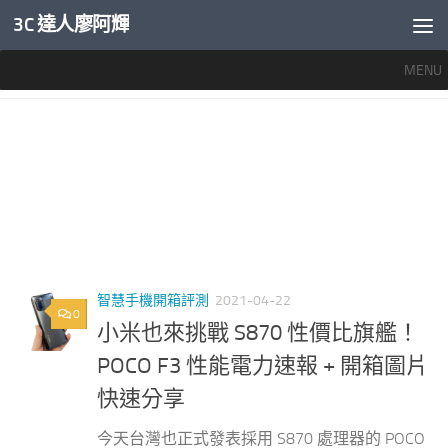
3C 達人廖阿輝
內文下方
MENU
標籤：
POCO F3 規格
智慧手機開箱評測
2021-04-22
0
小米也來挑戰 S870 性價比旗艦！
POCO F3 性能電力速報 + 開箱圖片
快速分享
今天台灣也正式發表採用 S870 處理器的 POCO