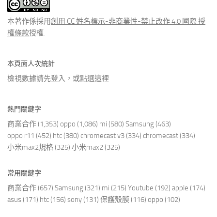
文
章
本著作係採用
創用 CC 姓名標示-非商業性-禁止改作 4.0 國際 授
權條款
授權.
本頁面人次統計
檢視數據請先登入，或點選
這裡
熱門關鍵字
商業合作
(1,353)
oppo
(1,086)
mi
(580)
Samsung
(463)
oppo r11
(452)
htc
(380)
chromecast v3
(334)
chromecast
(334)
小米max2規格
(325)
小米max2
(325)
常用關鍵字
商業合作
(657)
Samsung
(321)
mi
(215)
Youtube
(192)
apple
(174)
asus
(171)
htc
(156)
sony
(131)
保護殼膜
(116)
oppo
(102)