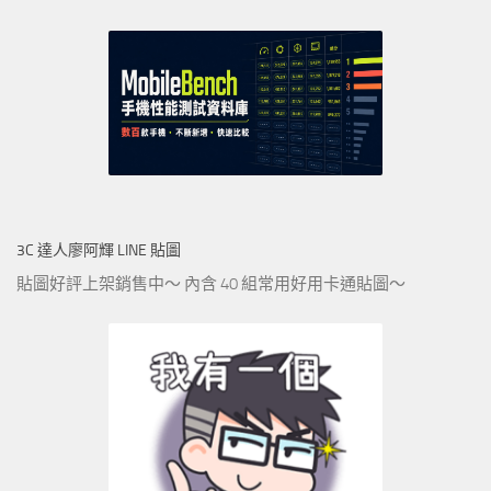
3C 達人廖阿輝 LINE 貼圖
貼圖好評上架銷售中～ 內含 40 組常用好用卡通貼圖～