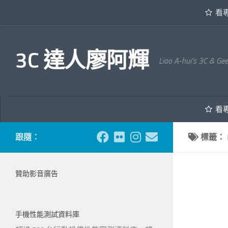
看
內文下方
3C 達人廖阿輝
Liao A-hui's 3C & Ge
看
跟隨：
標籤：
贊助影音廣告
手機性能測試資料庫