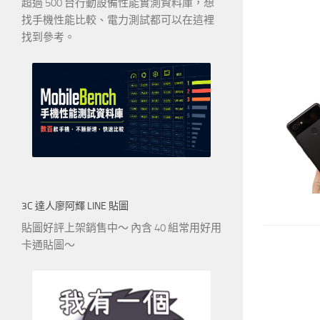
超過 500 台行動設備性能實測資料庫，想
找手機性能比較、電力測試都可以在這裡
找到參考。
3C 達人廖阿輝 LINE 貼圖
貼圖好評上架銷售中～ 內含 40 組常用好用
卡通貼圖～