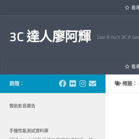
看
內文下方
3C 達人廖阿輝
Liao A-hui's 3C & Ge
看
跟隨：
標籤：
贊助影音廣告
手機性能測試資料庫