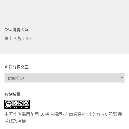
GA4 瀏覽人氣
線上人數：90
查看分類文章
查
看
分
網站授權
類
文
章
本著作係採用
創用 CC 姓名標示-非商業性-禁止改作 4.0 國際 授
權條款
授權.