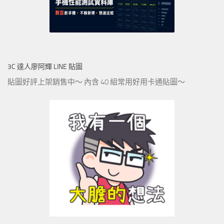
3C 達人廖阿輝 LINE 貼圖
貼圖好評上架銷售中～ 內含 40 組常用好用卡通貼圖～