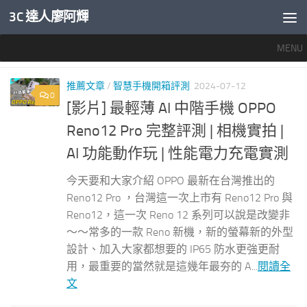
3C 達人廖阿輝
內文下方
MENU
標籤：
OPPO RENO12 PRO
推薦文章
/
智慧手機開箱評測
2024-07-12
0
[影片] 最輕薄 AI 中階手機 OPPO
Reno12 Pro 完整評測 | 相機實拍 |
AI 功能動作玩 | 性能電力充電實測
今天要和大家介紹 OPPO 最新在台灣推出的
Reno12 Pro ，台灣這一次上市有 Reno12 Pro 與
Reno12，這一次 Reno 12 系列可以說是改變非
～～常多的一款 Reno 新機，新的螢幕新的外型
設計、加入大家都想要的 IP65 防水更強更耐
用，最重要的當然就是這幾年最夯的 A...
閱讀全
文