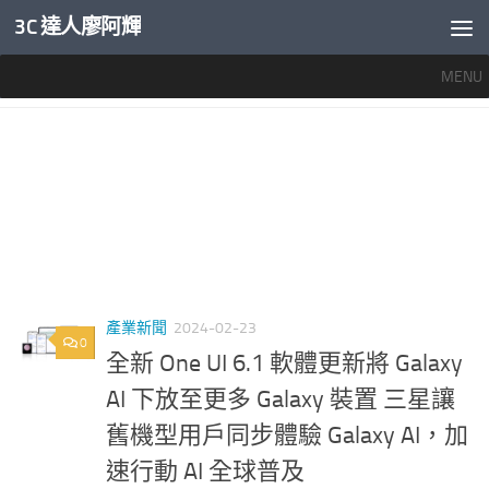
3C 達人廖阿輝
內文下方
MENU
標籤：
ONE UI 6.1 災情
產業新聞
2024-02-23
0
全新 One UI 6.1 軟體更新將 Galaxy
AI 下放至更多 Galaxy 裝置 三星讓
舊機型用戶同步體驗 Galaxy AI，加
速行動 AI 全球普及