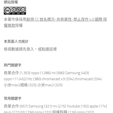
網站授權
類
文
章
本著作係採用
創用 CC 姓名標示-非商業性-禁止改作 4.0 國際 授
權條款
授權.
本頁面人次統計
檢視數據請先登入，或點選
這裡
熱門關鍵字
商業合作
(1,353)
oppo
(1,086)
mi
(580)
Samsung
(463)
oppo r11
(452)
htc
(380)
chromecast v3
(334)
chromecast
(334)
小米max2規格
(325)
小米max2
(325)
常用關鍵字
商業合作
(657)
Samsung
(321)
mi
(215)
Youtube
(192)
apple
(174)
asus
(171)
htc
(156)
sony
(131)
保護殼膜
(116)
oppo
(102)