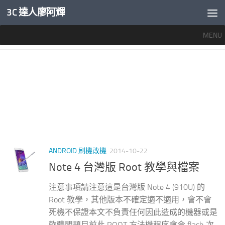
3C 達人廖阿輝
內文下方
MENU
標籤：
NOTE4 刷機
ANDROID 刷機改機
2014-10-22
Note 4 台灣版 Root 教學與檔案
注意事項請注意這是台灣版 Note 4 (910U) 的
Root 教學，其他版本不確定適不適用，會不會
死機不保證本文不負責任何因此造成的機器或是
軟體問題目前此 ROOT 方法機程序會令 flash 次