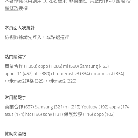
本著作係採用
創用 CC 姓名標示-非商業性-禁止改作 4.0 國際 授
權條款
授權.
本頁面人次統計
檢視數據請先登入，或點選
這裡
熱門關鍵字
商業合作
(1,353)
oppo
(1,086)
mi
(580)
Samsung
(463)
oppo r11
(452)
htc
(380)
chromecast v3
(334)
chromecast
(334)
小米max2規格
(325)
小米max2
(325)
常用關鍵字
商業合作
(657)
Samsung
(321)
mi
(215)
Youtube
(192)
apple
(174)
asus
(171)
htc
(156)
sony
(131)
保護殼膜
(116)
oppo
(102)
贊助商連結