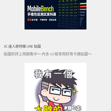
3C 達人廖阿輝 LINE 貼圖
貼圖好評上架銷售中～ 內含 40 組常用好用卡通貼圖～