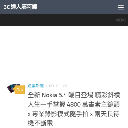
3C 達人廖阿輝
內文下方
MENU
標籤：
NOKIA 5.4
產業新聞
2021-01-20
0
全新 Nokia 5.4 矚目登場 精彩斜槓
人生一手掌握 4800 萬畫素主鏡頭
x 專業錄影模式隨手拍 x 兩天長待
機不斷電