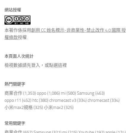
分
網站授權
類
文
章
本著作係採用
創用 CC 姓名標示-非商業性-禁止改作 4.0 國際 授
權條款
授權.
本頁面人次統計
檢視數據請先登入，或點選
這裡
熱門關鍵字
商業合作
(1,353)
oppo
(1,086)
mi
(580)
Samsung
(463)
oppo r11
(452)
htc
(380)
chromecast v3
(334)
chromecast
(334)
小米max2規格
(325)
小米max2
(325)
常用關鍵字
商業合作
(657)
Samsung
(321)
mi
(215)
Youtube
(192)
apple
(174)