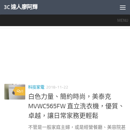
3C 達人廖阿輝
內文下方
MENU
標籤：
MVWC565FW
科技家電
2018-11-22
0
白色力量、簡約時尚，美泰克
MVWC565FW 直立洗衣機，優質、
卓越，讓日常家務更輕鬆
不管是一般家庭主婦，或是經營餐廳、美容院甚