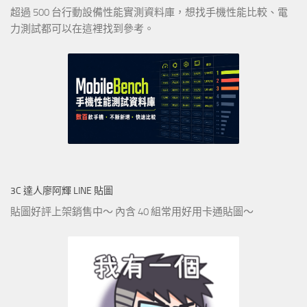
超過 500 台行動設備性能實測資料庫，想找手機性能比較、電
力測試都可以在這裡找到參考。
3C 達人廖阿輝 LINE 貼圖
貼圖好評上架銷售中～ 內含 40 組常用好用卡通貼圖～