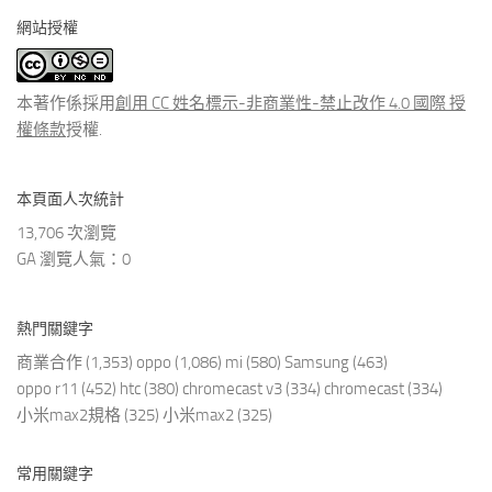
分
網站授權
類
文
章
本著作係採用
創用 CC 姓名標示-非商業性-禁止改作 4.0 國際 授
權條款
授權.
本頁面人次統計
13,706 次瀏覽
GA 瀏覽人氣：0
熱門關鍵字
商業合作
(1,353)
oppo
(1,086)
mi
(580)
Samsung
(463)
oppo r11
(452)
htc
(380)
chromecast v3
(334)
chromecast
(334)
小米max2規格
(325)
小米max2
(325)
常用關鍵字