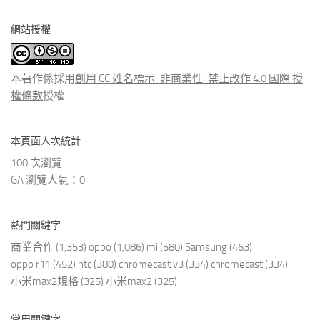
分
網站授權
類
文
章
本著作係採用
創用 CC 姓名標示-非商業性-禁止改作 4.0 國際 授
權條款
授權.
本頁面人次統計
100 次瀏覽
GA 瀏覽人氣：0
熱門關鍵字
商業合作
(1,353)
oppo
(1,086)
mi
(580)
Samsung
(463)
oppo r11
(452)
htc
(380)
chromecast v3
(334)
chromecast
(334)
小米max2規格
(325)
小米max2
(325)
常用關鍵字