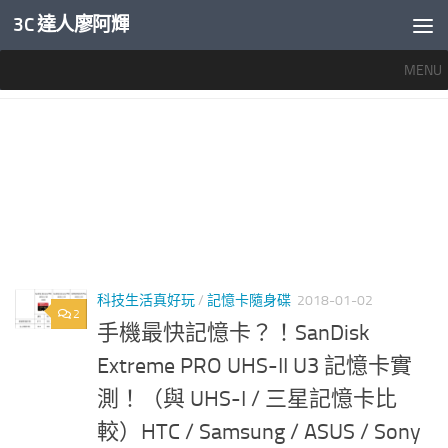
3C 達人廖阿輝
內文下方
MENU
標籤：
MICRO SD CARD推薦
科技生活真好玩
/
記憶卡隨身碟
2018-01-02
2
手機最快記憶卡？！SanDisk
Extreme PRO UHS-II U3 記憶卡實
測！（與 UHS-I / 三星記憶卡比
較）HTC / Samsung / ASUS / Sony