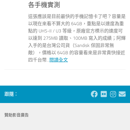
各手機實測
這張應該是目前最快的手機記憶卡了吧？容量是
以現在來看不算大的 64GB，重點是以速度為重
點的 UHS-II / U3 等級，原廠官方標示的速度可
以達到 275MB 讀取、100MB 寫入的成績；阿輝
入手的是台灣公司貨（Sandisk 保固非常無
敵），價格以 64GB 的容量看來是非常貴快接近
四千台幣...
閱讀全文
跟隨：
贊助影音廣告