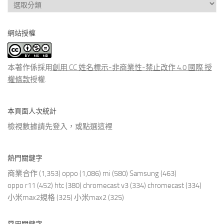
查
看
分
網站授權
類
文
章
本著作係採用
創用 CC 姓名標示-非商業性-禁止改作 4.0 國際 授
權條款
授權.
本頁面人次統計
檢視數據請先登入，或點選
這裡
熱門關鍵字
商業合作
(1,353)
oppo
(1,086)
mi
(580)
Samsung
(463)
oppo r11
(452)
htc
(380)
chromecast v3
(334)
chromecast
(334)
小米max2規格
(325)
小米max2
(325)