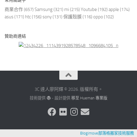
常用關鍵字
商業合作
(657)
Samsung
(321)
mi
(215)
Youtube
(192)
apple
(174)
asus
(171)
htc
(156)
sony
(131)
保護殼膜
(116)
oppo
(102)
贊助商連結
3C 達人廖阿輝 © 2026. 版權所有。
技術提供
- 設計提供
移至 Hueman 專業版
Blogimove部落格搬家技術服務