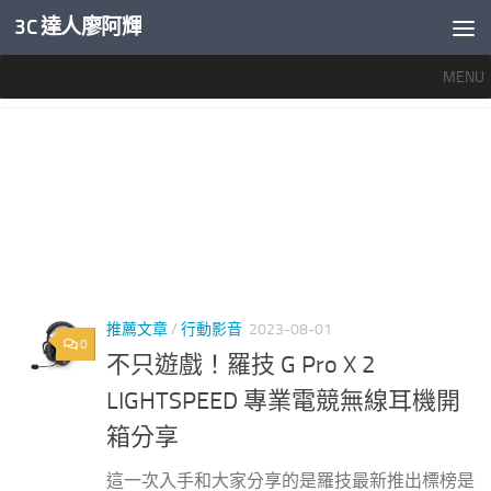
3C 達人廖阿輝
內文下方
MENU
標籤：
LOGITECH G PRO X 2 LIGHTSPEED 評價
推薦文章
/
行動影音
2023-08-01
0
不只遊戲！羅技 G Pro X 2
LIGHTSPEED 專業電競無線耳機開
箱分享
這一次入手和大家分享的是羅技最新推出標榜是