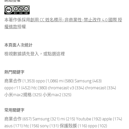
網站授權
類
文
章
本著作係採用
創用 CC 姓名標示-非商業性-禁止改作 4.0 國際 授
權條款
授權.
本頁面人次統計
檢視數據請先登入，或點選
這裡
熱門關鍵字
商業合作
(1,353)
oppo
(1,086)
mi
(580)
Samsung
(463)
oppo r11
(452)
htc
(380)
chromecast v3
(334)
chromecast
(334)
小米max2規格
(325)
小米max2
(325)
常用關鍵字
商業合作
(657)
Samsung
(321)
mi
(215)
Youtube
(192)
apple
(174)
asus
(171)
htc
(156)
sony
(131)
保護殼膜
(116)
oppo
(102)