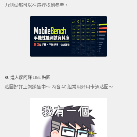
力測試都可以在這裡找到參考。
3C 達人廖阿輝 LINE 貼圖
貼圖好評上架銷售中～ 內含 40 組常用好用卡通貼圖～