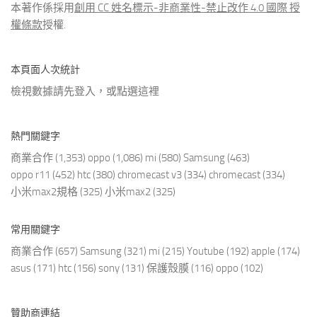
本著作係採用
創用 CC 姓名標示-非商業性-禁止改作 4.0 國際 授
權條款
授權.
本頁面人次統計
檢視數據請先登入，或點選
這裡
熱門關鍵字
商業合作
(1,353)
oppo
(1,086)
mi
(580)
Samsung
(463)
oppo r11
(452)
htc
(380)
chromecast v3
(334)
chromecast
(334)
小米max2規格
(325)
小米max2
(325)
常用關鍵字
商業合作
(657)
Samsung
(321)
mi
(215)
Youtube
(192)
apple
(174)
asus
(171)
htc
(156)
sony
(131)
保護殼膜
(116)
oppo
(102)
贊助商連結