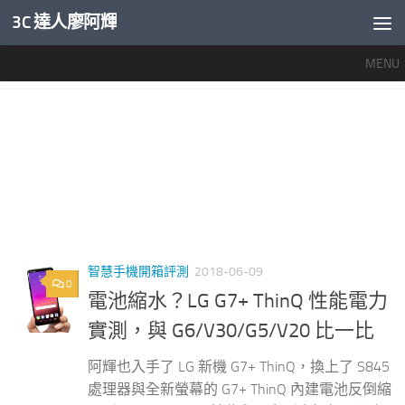
3C 達人廖阿輝
內文下方
MENU
標籤：
LG G7+ THINQ
智慧手機開箱評測
2018-06-09
0
電池縮水？LG G7+ ThinQ 性能電力
實測，與 G6/V30/G5/V20 比一比
阿輝也入手了 LG 新機 G7+ ThinQ，換上了 S845
處理器與全新螢幕的 G7+ ThinQ 內建電池反倒縮