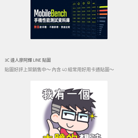
3C 達人廖阿輝 LINE 貼圖
貼圖好評上架銷售中～ 內含 40 組常用好用卡通貼圖～