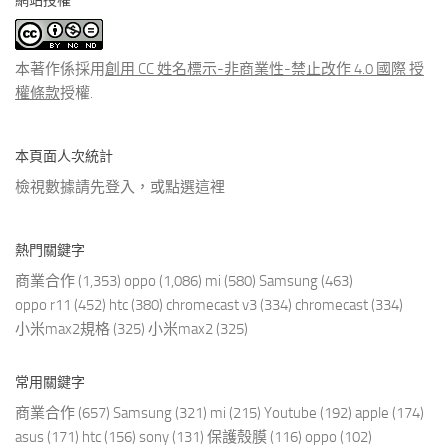
網站授權
類
文
章
本著作係採用
創用 CC 姓名標示-非商業性-禁止改作 4.0 國際 授
權條款
授權.
本頁面人次統計
檢視數據請先登入，或點選
這裡
熱門關鍵字
商業合作
(1,353)
oppo
(1,086)
mi
(580)
Samsung
(463)
oppo r11
(452)
htc
(380)
chromecast v3
(334)
chromecast
(334)
小米max2規格
(325)
小米max2
(325)
常用關鍵字
商業合作
(657)
Samsung
(321)
mi
(215)
Youtube
(192)
apple
(174)
asus
(171)
htc
(156)
sony
(131)
保護殼膜
(116)
oppo
(102)