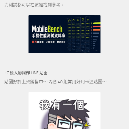
力測試都可以在這裡找到參考。
3C 達人廖阿輝 LINE 貼圖
貼圖好評上架銷售中～ 內含 40 組常用好用卡通貼圖～