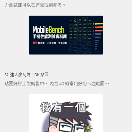
力測試都可以在這裡找到參考。
3C 達人廖阿輝 LINE 貼圖
貼圖好評上架銷售中～ 內含 40 組常用好用卡通貼圖～