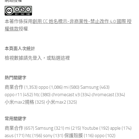
網站授權
類
文
章
本著作係採用
創用 CC 姓名標示-非商業性-禁止改作 4.0 國際 授
權條款
授權.
本頁面人次統計
檢視數據請先登入，或點選
這裡
熱門關鍵字
商業合作
(1,353)
oppo
(1,086)
mi
(580)
Samsung
(463)
oppo r11
(452)
htc
(380)
chromecast v3
(334)
chromecast
(334)
小米max2規格
(325)
小米max2
(325)
常用關鍵字
商業合作
(657)
Samsung
(321)
mi
(215)
Youtube
(192)
apple
(174)
asus
(171)
htc
(156)
sony
(131)
保護殼膜
(116)
oppo
(102)