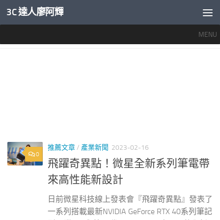
3C 達人廖阿輝
內文下方
MENU
標籤：
KATANA 15 B13V評價
推薦文章
/
產業新聞
2023-02-16
0
飛躍奇異點！微星全新系列筆電帶
來高性能新設計
日前微星科技線上發表會『飛躍奇異點』發表了
一系列搭載最新NVIDIA GeForce RTX 40系列筆記