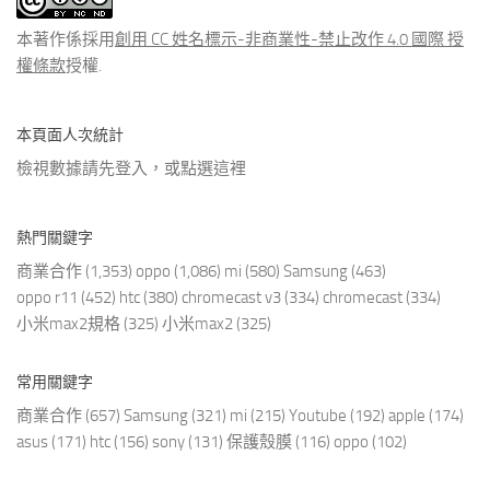
章
本著作係採用
創用 CC 姓名標示-非商業性-禁止改作 4.0 國際 授
權條款
授權.
本頁面人次統計
檢視數據請先登入，或點選
這裡
熱門關鍵字
商業合作
(1,353)
oppo
(1,086)
mi
(580)
Samsung
(463)
oppo r11
(452)
htc
(380)
chromecast v3
(334)
chromecast
(334)
小米max2規格
(325)
小米max2
(325)
常用關鍵字
商業合作
(657)
Samsung
(321)
mi
(215)
Youtube
(192)
apple
(174)
asus
(171)
htc
(156)
sony
(131)
保護殼膜
(116)
oppo
(102)