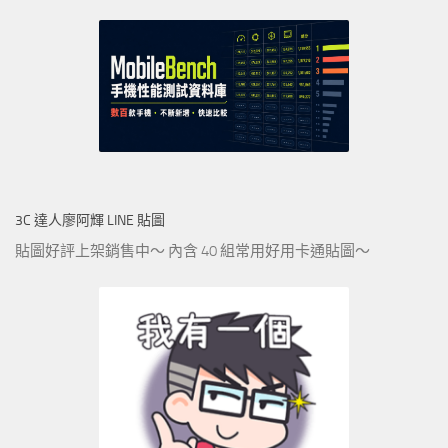
3C 達人廖阿輝 LINE 貼圖
貼圖好評上架銷售中～ 內含 40 組常用好用卡通貼圖～