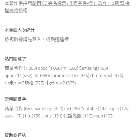
本著作係採用
創用 CC 姓名標示-非商業性-禁止改作 4.0 國際 授
權條款
授權.
本頁面人次統計
檢視數據請先登入，或點選
這裡
熱門關鍵字
商業合作
(1,353)
oppo
(1,086)
mi
(580)
Samsung
(463)
oppo r11
(452)
htc
(380)
chromecast v3
(334)
chromecast
(334)
小米max2規格
(325)
小米max2
(325)
常用關鍵字
商業合作
(657)
Samsung
(321)
mi
(215)
Youtube
(192)
apple
(174)
asus
(171)
htc
(156)
sony
(131)
保護殼膜
(116)
oppo
(102)
贊助商連結