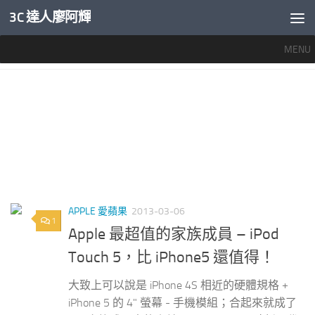
3C 達人廖阿輝
內文下方
MENU
標籤：
IPOD TOUCH 5
APPLE 愛蘋果
2013-03-06
1
Apple 最超值的家族成員 – iPod
Touch 5，比 iPhone5 還值得！
大致上可以說是 iPhone 4S 相近的硬體規格 +
iPhone 5 的 4" 螢幕 - 手機模組；合起來就成了