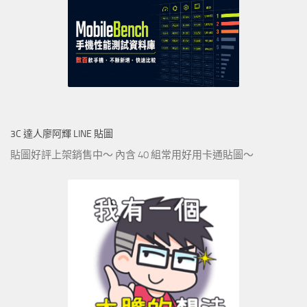
3C 達人廖阿輝 LINE 貼圖
貼圖好評上架銷售中～ 內含 40 組常用好用卡通貼圖～