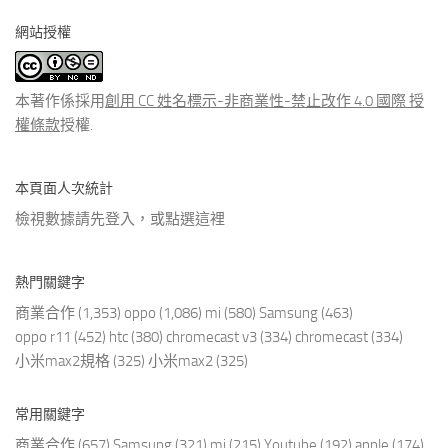
分
網站授權
類
文
章
本著作係採用
創用 CC 姓名標示-非商業性-禁止改作 4.0 國際 授
權條款
授權.
本頁面人次統計
檢視數據請先登入，或點選
這裡
熱門關鍵字
商業合作
(1,353)
oppo
(1,086)
mi
(580)
Samsung
(463)
oppo r11
(452)
htc
(380)
chromecast v3
(334)
chromecast
(334)
小米max2規格
(325)
小米max2
(325)
常用關鍵字
商業合作
(657)
Samsung
(321)
mi
(215)
Youtube
(192)
apple
(174)