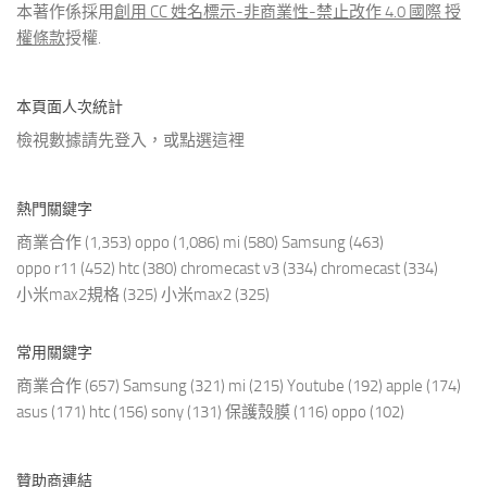
本著作係採用
創用 CC 姓名標示-非商業性-禁止改作 4.0 國際 授
權條款
授權.
本頁面人次統計
檢視數據請先登入，或點選
這裡
熱門關鍵字
商業合作
(1,353)
oppo
(1,086)
mi
(580)
Samsung
(463)
oppo r11
(452)
htc
(380)
chromecast v3
(334)
chromecast
(334)
小米max2規格
(325)
小米max2
(325)
常用關鍵字
商業合作
(657)
Samsung
(321)
mi
(215)
Youtube
(192)
apple
(174)
asus
(171)
htc
(156)
sony
(131)
保護殼膜
(116)
oppo
(102)
贊助商連結