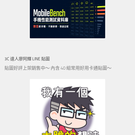
3C 達人廖阿輝 LINE 貼圖
貼圖好評上架銷售中～ 內含 40 組常用好用卡通貼圖～