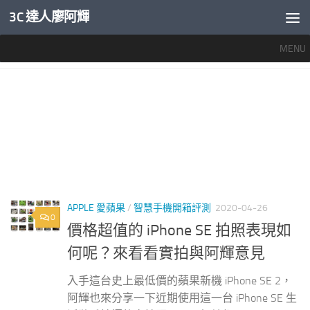
3C 達人廖阿輝
內文下方
MENU
標籤：
IPHONE SE 照相
APPLE 愛蘋果
/
智慧手機開箱評測
2020-04-26
0
價格超值的 iPhone SE 拍照表現如
何呢？來看看實拍與阿輝意見
入手這台史上最低價的蘋果新機 iPhone SE 2，
阿輝也來分享一下近期使用這一台 iPhone SE 生