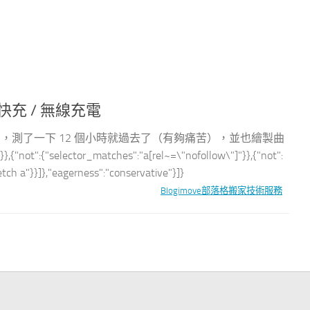
/ 快充 / 無線充電
時間實測，測了一下 12 個小時就過去了（有夠痛苦），並也繪製曲
:{"selector_matches":"a[rel~=\"nofollow\"]"}},{"not":
tch a"}}]},"eagerness":"conservative"}]}
Blogimove部落格搬家技術服務