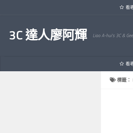
看
內文下方
3C 達人廖阿輝
Liao A-hui's 3C & Ge
看
標籤：