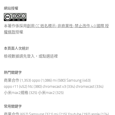
分
網站授權
類
文
章
本著作係採用
創用 CC 姓名標示-非商業性-禁止改作 4.0 國際 授
權條款
授權.
本頁面人次統計
檢視數據請先登入，或點選
這裡
熱門關鍵字
商業合作
(1,353)
oppo
(1,086)
mi
(580)
Samsung
(463)
oppo r11
(452)
htc
(380)
chromecast v3
(334)
chromecast
(334)
小米max2規格
(325)
小米max2
(325)
常用關鍵字
商業合作
(657)
Samsung
(321)
mi
(215)
Youtube
(192)
apple
(174)