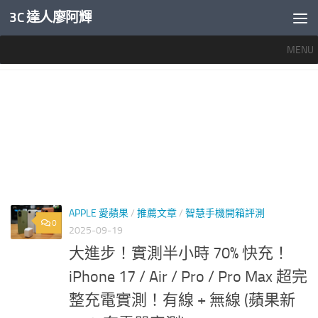
3C 達人廖阿輝
內文下方
MENU
標籤：
IPHONE AIR 快充
APPLE 愛蘋果
/
推薦文章
/
智慧手機開箱評測
0
2025-09-19
大進步！實測半小時 70% 快充！
iPhone 17 / Air / Pro / Pro Max 超完
整充電實測！有線 + 無線 (蘋果新