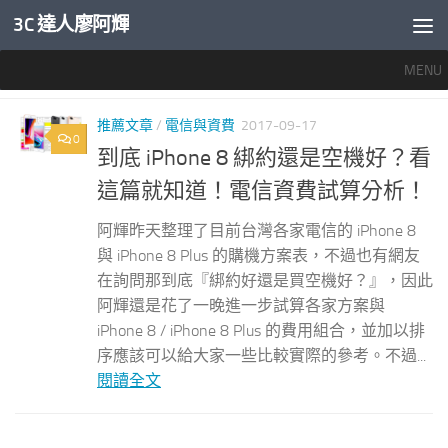
3C 達人廖阿輝
內文下方
MENU
標籤：
IPHONE 8 PLUS 256G中華電信
推薦文章
/
電信與資費
2017-09-17
0
到底 iPhone 8 綁約還是空機好？看
這篇就知道！電信資費試算分析！
阿輝昨天整理了目前台灣各家電信的 iPhone 8
與 iPhone 8 Plus 的購機方案表，不過也有網友
在詢問那到底『綁約好還是買空機好？』，因此
阿輝還是花了一晚進一步試算各家方案與
iPhone 8 / iPhone 8 Plus 的費用組合，並加以排
序應該可以給大家一些比較實際的參考。不過...
閱讀全文