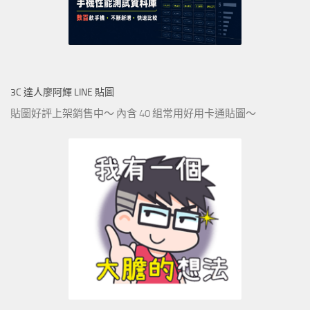
3C 達人廖阿輝 LINE 貼圖
貼圖好評上架銷售中～ 內含 40 組常用好用卡通貼圖～