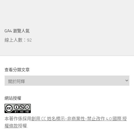
GA4 瀏覽人氣
線上人數：92
查看分類文章
查
看
分
網站授權
類
文
章
本著作係採用
創用 CC 姓名標示-非商業性-禁止改作 4.0 國際 授
權條款
授權.