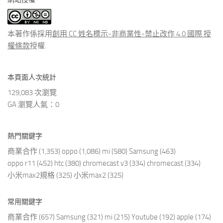
類
文
章
本著作係採用
創用 CC 姓名標示-非商業性-禁止改作 4.0 國際 授
權條款
授權.
本頁面人次統計
129,083 次瀏覽
GA 瀏覽人氣：0
熱門關鍵字
商業合作
(1,353)
oppo
(1,086)
mi
(580)
Samsung
(463)
oppo r11
(452)
htc
(380)
chromecast v3
(334)
chromecast
(334)
小米max2規格
(325)
小米max2
(325)
常用關鍵字
商業合作
(657)
Samsung
(321)
mi
(215)
Youtube
(192)
apple
(174)