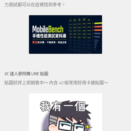
力測試都可以在這裡找到參考。
3C 達人廖阿輝 LINE 貼圖
貼圖好評上架銷售中～ 內含 40 組常用好用卡通貼圖～