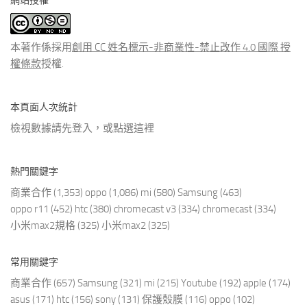
網站授權
類
文
章
本著作係採用
創用 CC 姓名標示-非商業性-禁止改作 4.0 國際 授
權條款
授權.
本頁面人次統計
檢視數據請先登入，或點選
這裡
熱門關鍵字
商業合作
(1,353)
oppo
(1,086)
mi
(580)
Samsung
(463)
oppo r11
(452)
htc
(380)
chromecast v3
(334)
chromecast
(334)
小米max2規格
(325)
小米max2
(325)
常用關鍵字
商業合作
(657)
Samsung
(321)
mi
(215)
Youtube
(192)
apple
(174)
asus
(171)
htc
(156)
sony
(131)
保護殼膜
(116)
oppo
(102)