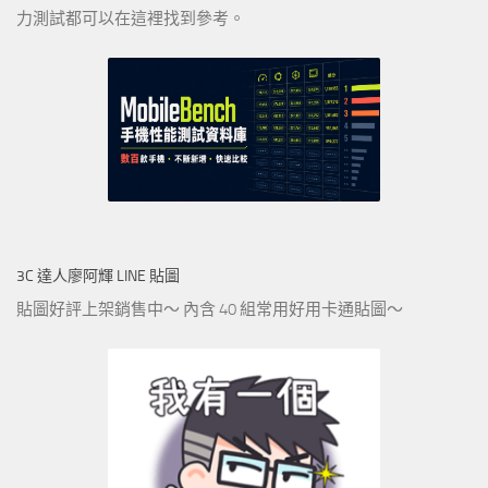
力測試都可以在這裡找到參考。
3C 達人廖阿輝 LINE 貼圖
貼圖好評上架銷售中～ 內含 40 組常用好用卡通貼圖～