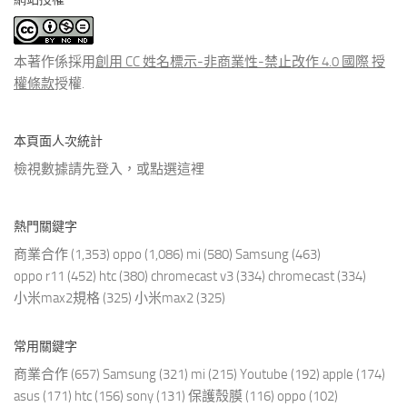
類
文
章
本著作係採用
創用 CC 姓名標示-非商業性-禁止改作 4.0 國際 授
權條款
授權.
本頁面人次統計
檢視數據請先登入，或點選
這裡
熱門關鍵字
商業合作
(1,353)
oppo
(1,086)
mi
(580)
Samsung
(463)
oppo r11
(452)
htc
(380)
chromecast v3
(334)
chromecast
(334)
小米max2規格
(325)
小米max2
(325)
常用關鍵字
商業合作
(657)
Samsung
(321)
mi
(215)
Youtube
(192)
apple
(174)
asus
(171)
htc
(156)
sony
(131)
保護殼膜
(116)
oppo
(102)