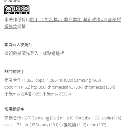
網站授權
類
文
章
本著作係採用
創用 CC 姓名標示-非商業性-禁止改作 4.0 國際 授
權條款
授權.
本頁面人次統計
檢視數據請先登入，或點選
這裡
熱門關鍵字
商業合作
(1,353)
oppo
(1,086)
mi
(580)
Samsung
(463)
oppo r11
(452)
htc
(380)
chromecast v3
(334)
chromecast
(334)
小米max2規格
(325)
小米max2
(325)
常用關鍵字
商業合作
(657)
Samsung
(321)
mi
(215)
Youtube
(192)
apple
(174)
asus
(171)
htc
(156)
sony
(131)
保護殼膜
(116)
oppo
(102)