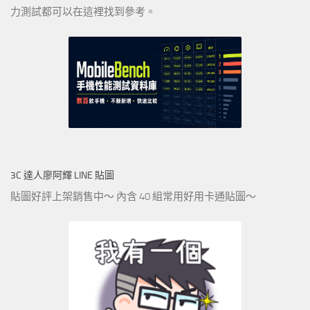
力測試都可以在這裡找到參考。
3C 達人廖阿輝 LINE 貼圖
貼圖好評上架銷售中～ 內含 40 組常用好用卡通貼圖～