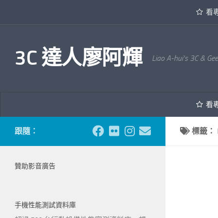
看
內文下方
3C 達人廖阿輝
Liao A-hui's 3C & Ge
看
跟隨：
標籤：
贊助影音廣告
手機性能測試資料庫