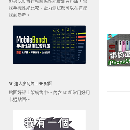
超過 500 台行動設備性能實測資料庫，想
找手機性能比較、電力測試都可以在這裡
找到參考。
3C 達人廖阿輝 LINE 貼圖
貼圖好評上架銷售中～ 內含 40 組常用好用
卡通貼圖～