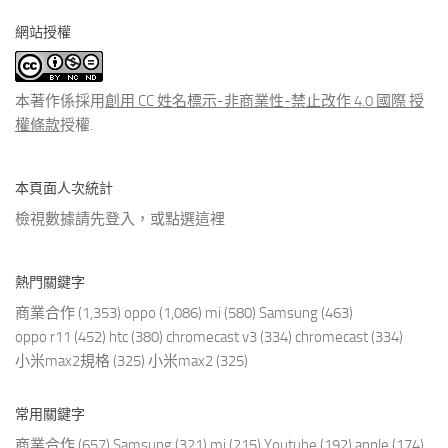
分
網站授權
類
文
章
本著作係採用
創用 CC 姓名標示-非商業性-禁止改作 4.0 國際 授
權條款
授權.
本頁面人次統計
檢視數據請先登入，或點選
這裡
熱門關鍵字
商業合作
(1,353)
oppo
(1,086)
mi
(580)
Samsung
(463)
oppo r11
(452)
htc
(380)
chromecast v3
(334)
chromecast
(334)
小米max2規格
(325)
小米max2
(325)
常用關鍵字
商業合作
(657)
Samsung
(321)
mi
(215)
Youtube
(192)
apple
(174)