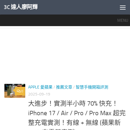
3C 達人廖阿輝
內文下方
MENU
標籤：
IPHONE 17 40W快充
APPLE 愛蘋果
/
推薦文章
/
智慧手機開箱評測
0
2025-09-19
大進步！實測半小時 70% 快充！
iPhone 17 / Air / Pro / Pro Max 超完
整充電實測！有線 + 無線 (蘋果新