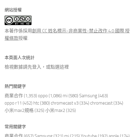
分
網站授權
類
文
章
本著作係採用
創用 CC 姓名標示-非商業性-禁止改作 4.0 國際 授
權條款
授權.
本頁面人次統計
檢視數據請先登入，或點選
這裡
熱門關鍵字
商業合作
(1,353)
oppo
(1,086)
mi
(580)
Samsung
(463)
oppo r11
(452)
htc
(380)
chromecast v3
(334)
chromecast
(334)
小米max2規格
(325)
小米max2
(325)
常用關鍵字
商業合作
(657)
Samsung
(321)
mi
(215)
Youtube
(192)
apple
(174)