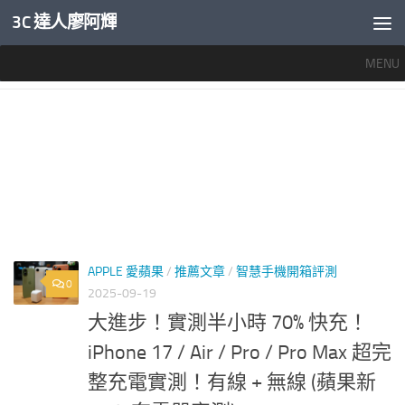
3C 達人廖阿輝
內文下方
MENU
標籤：
IPHONE 17 40W
APPLE 愛蘋果
/
推薦文章
/
智慧手機開箱評測
0
2025-09-19
大進步！實測半小時 70% 快充！
iPhone 17 / Air / Pro / Pro Max 超完
整充電實測！有線 + 無線 (蘋果新