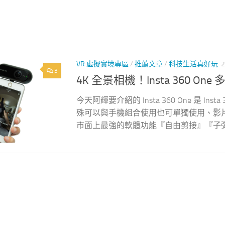
VR 虛擬實境專區
/
推薦文章
/
科技生活真好玩
2
3
4K 全景相機！Insta 360 O
今天阿輝要介紹的 Insta 360 One 是 
殊可以與手機組合使用也可單獨使用、影片
市面上最強的軟體功能『自由剪接』『子彈時