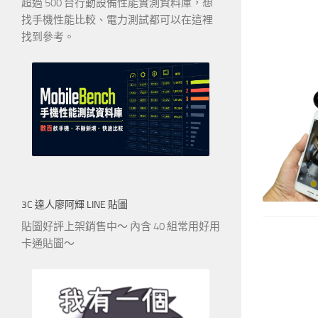
超過 500 台行動設備性能實測資料庫，想
找手機性能比較、電力測試都可以在這裡
找到參考。
3C 達人廖阿輝 LINE 貼圖
貼圖好評上架銷售中～ 內含 40 組常用好用
卡通貼圖～