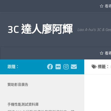
看
內文下方
3C 達人廖阿輝
Liao A-hui's 3C & Ge
看
跟隨：
標籤：
贊助影音廣告
手機性能測試資料庫