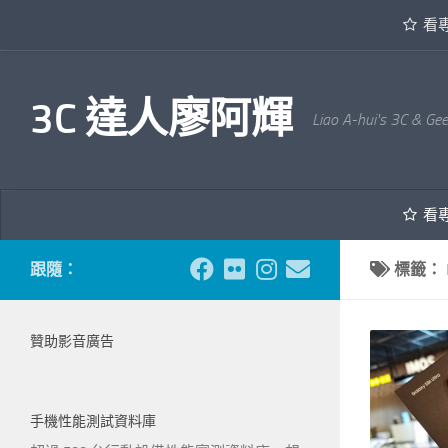
看
內文下方
3C 達人廖阿輝
Liao A-hui's 3C & Ge
看
跟隨：
標籤：
贊助影音廣告
手機性能測試資料庫