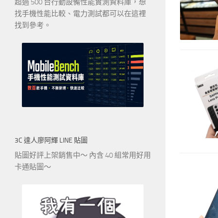
超過 500 台行動設備性能實測資料庫，想
找手機性能比較、電力測試都可以在這裡
找到參考。
3C 達人廖阿輝 LINE 貼圖
貼圖好評上架銷售中～ 內含 40 組常用好用
卡通貼圖～