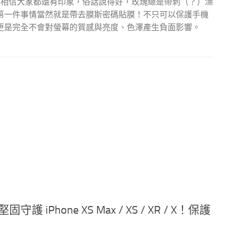
0 Plus，相信大家都還有印象，俗話說得好，玫瑰總是帶刺（？）漂
第一件事情當然就是帶去膜斯密碼貼膜！不只可以保護手機
更是完全不會對螢幕的質感與亮度、色澤產生負面影響。
iPhone XS Max / XS / XR / X！保護