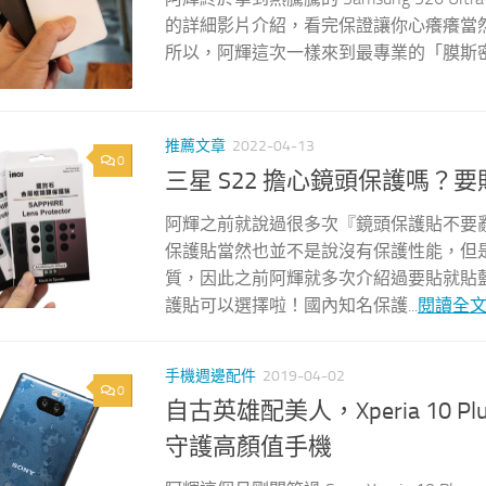
的詳細影片介紹，看完保證讓你心癢癢當
所以，阿輝這次一樣來到最專業的「膜斯密碼」西門
推薦文章
2022-04-13
0
三星 S22 擔心鏡頭保護嗎？要
阿輝之前就說過很多次『鏡頭保護貼不要
保護貼當然也並不是說沒有保護性能，但
質，因此之前阿輝就多次介紹過要貼就貼藍
護貼可以選擇啦！國內知名保護...
閱讀全
手機週邊配件
2019-04-02
0
自古英雄配美人，Xperia 10 
守護高顏值手機