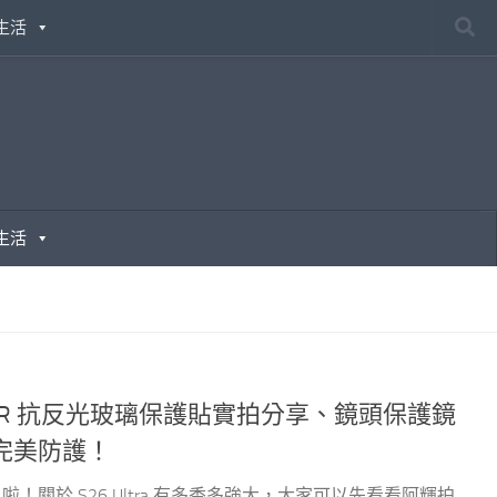
生活
生活
MOS AR 抗反光玻璃保護貼實拍分享、鏡頭保護鏡
完美防護！
tra 啦！關於 S26 Ultra 有多香多強大，大家可以先看看阿輝拍