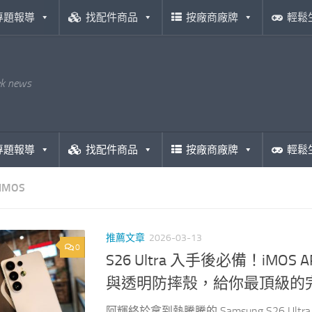
專題報導
找配件商品
按廠商廠牌
輕鬆
ek news
專題報導
找配件商品
按廠商廠牌
輕鬆
IMOS
推薦文章
2026-03-13
0
S26 Ultra 入手後必備！i
與透明防摔殼，給你最頂級的
阿輝終於拿到熱騰騰的 Samsung S26 Ul