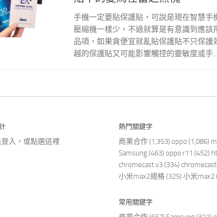
手機一定要貼保護貼，可說是現在智慧手
壓縮機一樣少，不過就算是有意識到應該
品項，如果貪便宜就亂貼保護貼不只保護
越的保護貼又可能影響觸控的靈敏度或手..
計
熱門關鍵字
先登入，或點選
這裡
商業合作
(1,353)
oppo
(1,086)
m
Samsung
(463)
oppo r11
(452)
h
chromecast v3
(334)
chromecast
小米max2規格
(325)
小米max2
常用關鍵字
商業合作
(657)
Samsung
(321)
m