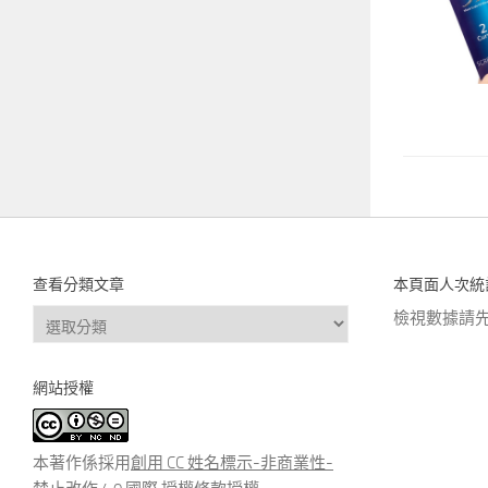
查看分類文章
本頁面人次統
查
檢視數據請
看
分
網站授權
類
文
章
本著作係採用
創用 CC 姓名標示-非商業性-