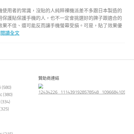
機使用者的常識，沒貼的人純粹裸機派差不多跟日本製造的
用保護貼保護手機的人，也不一定會挑選好的牌子跟適合的
效果不佳、還可能反而讓手機螢幕受損。可是，貼了效果優
.
閱讀全文
贊助商連結
i
(580)
tc
(380)
(334)
(325)
i
(215)