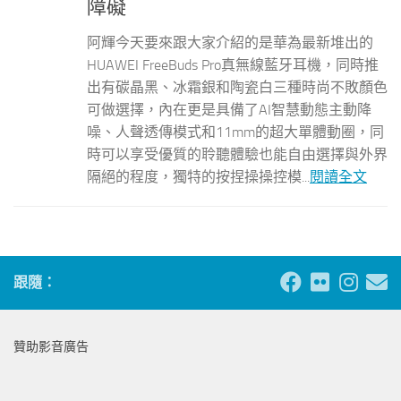
障礙
阿輝今天要來跟大家介紹的是華為最新堆出的
HUAWEI FreeBuds Pro真無線藍牙耳機，同時推
出有碳晶黑、冰霜銀和陶瓷白三種時尚不敗顏色
可做選擇，內在更是具備了AI智慧動態主動降
噪、人聲透傳模式和11mm的超大單體動圈，同
時可以享受優質的聆聽體驗也能自由選擇與外界
隔絕的程度，獨特的按捏操操控模...
閱讀全文
跟隨：
贊助影音廣告