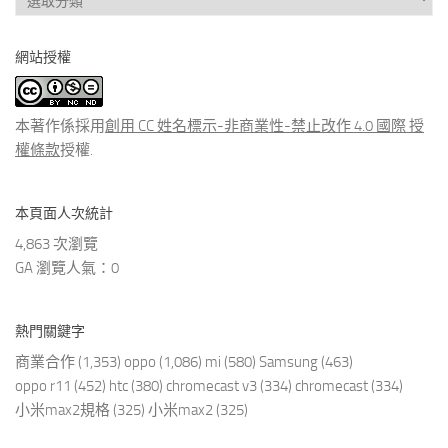
看
分
網站授權
類
文
章
本著作係採用
創用 CC 姓名標示-非商業性-禁止改作 4.0 國際 授
權條款
授權.
本頁面人次統計
4,863 次瀏覽
GA 瀏覽人氣：0
熱門關鍵字
商業合作
(1,353)
oppo
(1,086)
mi
(580)
Samsung
(463)
oppo r11
(452)
htc
(380)
chromecast v3
(334)
chromecast
(334)
小米max2規格
(325)
小米max2
(325)