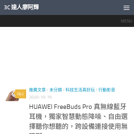
3C 達人廖阿輝
內文下方
MENU
標籤：
HUAWEI FREEBUDS PRO 評測
推薦文章
/
未分類
/
科技生活真好玩
/
行動影音
2
2020-10-16
HUAWEI FreeBuds Pro 真無線藍牙
耳機，獨家智慧動態降噪、自由選
擇聽你想聽的，跨設備連接使用無