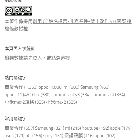
網站授權
類
文
章
本著作係採用
創用 CC 姓名標示-非商業性-禁止改作 4.0 國際 授
權條款
授權.
本頁面人次統計
檢視數據請先登入，或點選
這裡
熱門關鍵字
商業合作
(1,353)
oppo
(1,086)
mi
(580)
Samsung
(463)
oppo r11
(452)
htc
(380)
chromecast v3
(334)
chromecast
(334)
小米max2規格
(325)
小米max2
(325)
常用關鍵字
商業合作
(657)
Samsung
(321)
mi
(215)
Youtube
(192)
apple
(174)
asus
(171)
htc
(156)
sony
(131)
保護殼膜
(116)
oppo
(102)