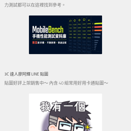
力測試都可以在這裡找到參考。
3C 達人廖阿輝 LINE 貼圖
貼圖好評上架銷售中～ 內含 40 組常用好用卡通貼圖～