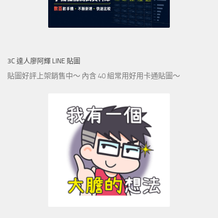
3C 達人廖阿輝 LINE 貼圖
貼圖好評上架銷售中～ 內含 40 組常用好用卡通貼圖～