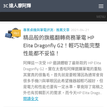
3C 達人廖阿輝
內文下方
MENU
標籤：
HP
專業桌機與筆電評測
/
推薦文章
2021-04-21
0
精品般的旗艦翻轉商務筆電 HP
Elite Dragonfly G2！輕巧功能完整
性能都不妥協！
阿輝這一次受 HP 邀請體驗了最新款的 HP Elite
Dragonfly G2，實在太香啦阿輝選購筆電的重點
其實真的很龜毛，首先就是要輕薄因為通常會背
很多手機(?)與單眼因此希望機器越輕巧越好，但
是電力和性能也要有一定水準，畢竟除了寫稿之
外也有剪輯影片的需求，而今天HP Elite Drago...
閱讀全文