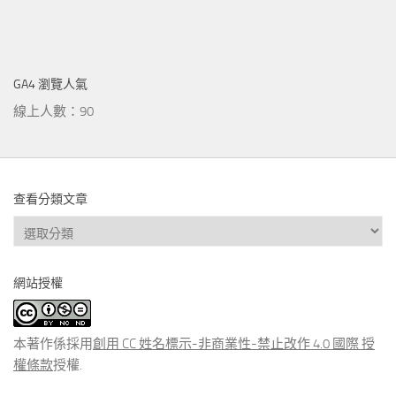
GA4 瀏覽人氣
線上人數：90
查看分類文章
查
看
分
網站授權
類
文
章
本著作係採用
創用 CC 姓名標示-非商業性-禁止改作 4.0 國際 授
權條款
授權.