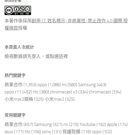
網站授權
類
文
章
本著作係採用
創用 CC 姓名標示-非商業性-禁止改作 4.0 國際 授
權條款
授權.
本頁面人次統計
檢視數據請先登入，或點選
這裡
熱門關鍵字
商業合作
(1,353)
oppo
(1,086)
mi
(580)
Samsung
(463)
oppo r11
(452)
htc
(380)
chromecast v3
(334)
chromecast
(334)
小米max2規格
(325)
小米max2
(325)
常用關鍵字
商業合作
(657)
Samsung
(321)
mi
(215)
Youtube
(192)
apple
(174)
asus
(171)
htc
(156)
sony
(131)
保護殼膜
(116)
oppo
(102)