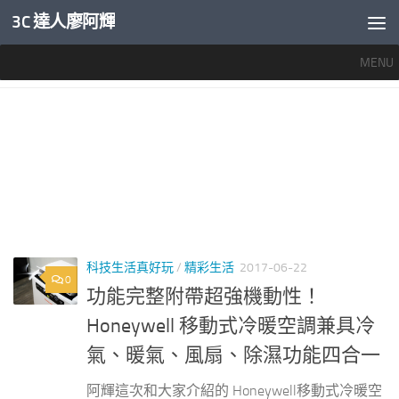
3C 達人廖阿輝
內文下方
MENU
標籤：
HONEYWELL移動式冷氣好用嗎
科技生活真好玩
/
精彩生活
2017-06-22
0
功能完整附帶超強機動性！
Honeywell 移動式冷暖空調兼具冷
氣、暖氣、風扇、除濕功能四合一
阿輝這次和大家介紹的 Honeywell移動式冷暖空