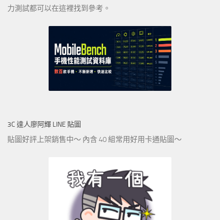
力測試都可以在這裡找到參考。
3C 達人廖阿輝 LINE 貼圖
貼圖好評上架銷售中～ 內含 40 組常用好用卡通貼圖～