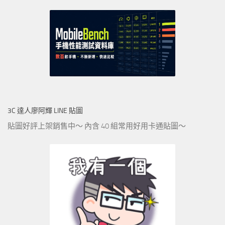
3C 達人廖阿輝 LINE 貼圖
貼圖好評上架銷售中～ 內含 40 組常用好用卡通貼圖～