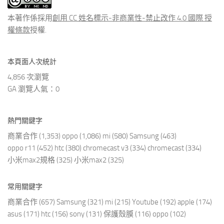
章
本著作係採用
創用 CC 姓名標示-非商業性-禁止改作 4.0 國際 授
權條款
授權.
本頁面人次統計
4,856 次瀏覽
GA 瀏覽人氣：0
熱門關鍵字
商業合作
(1,353)
oppo
(1,086)
mi
(580)
Samsung
(463)
oppo r11
(452)
htc
(380)
chromecast v3
(334)
chromecast
(334)
小米max2規格
(325)
小米max2
(325)
常用關鍵字
商業合作
(657)
Samsung
(321)
mi
(215)
Youtube
(192)
apple
(174)
asus
(171)
htc
(156)
sony
(131)
保護殼膜
(116)
oppo
(102)