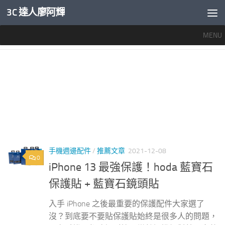
3C 達人廖阿輝
內文下方
MENU
標籤：
HODA IMOS鏡頭貼比較
手機週邊配件
/
推薦文章
2021-12-08
0
iPhone 13 最強保護！hoda 藍寶石
保護貼 + 藍寶石鏡頭貼
入手 iPhone 之後最重要的保護配件大家選了
沒？到底要不要貼保護貼始終是很多人的問題，