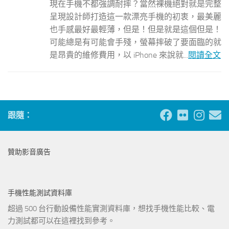
現在手機不都強調耐摔？當然裸機絕對就是完整
呈現設計師打造這一款漂亮手機的初衷，最美麗
也手感最好最輕薄，但是！但是就是這個但是！
可能總是有可能會手殘，螢幕摔破了要面臨的就
是昂貴的維修費用，以 iPhone 來說就...
閱讀全文
跟隨：
贊助影音廣告
手機性能測試資料庫
超過 500 台行動設備性能實測資料庫，想找手機性能比較、電
力測試都可以在這裡找到參考。